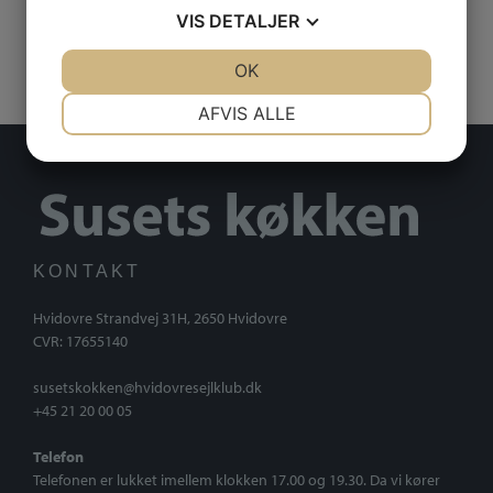
VIS
DETALJER
JA
NEJ
OK
JA
NEJ
NØDVENDIGE
PRÆFERENCER
AFVIS ALLE
JA
NEJ
JA
NEJ
MARKETING
STATISTIK
KONTAKT
Hvidovre Strandvej 31H, 2650 Hvidovre
CVR: 17655140
susetskokken@hvidovresejlklub.dk
+45 21 20 00 05
Telefon
Telefonen er lukket imellem klokken 17.00 og 19.30. Da vi kører