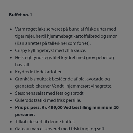
Buffet no. 1
Varm røget laks serveret på bund af friske urter med
tiger rejer. hertil hjemmebagt kartoffelbrød og smør,
(Kan anrettes på tallerkner som forret).
Crispy kyllingebryst med chili sauce.
Helstegt tyndstegs filet krydret med grov peber og
havsalt.
Krydrede flødekartofler.
Grønkåls smukzak bestående af bla. avocado og
granatæblekerner. Vendt i hjemmerørt vinagrette.
Sæsonens salat med feta og sprødt.
Gulerøds tzatiki med frisk persille.
Pris pr. pers. Kr. 499,00 Ved bestilling minimum 20
personer.
Tilkøb dessert til denne buffet.
Gateau marcel serveret med frisk frugt og soft