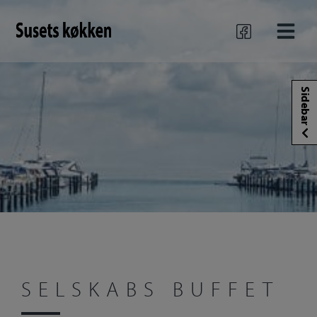
Hop
til
indholdet
Sidebar
SELSKABS BUFFET