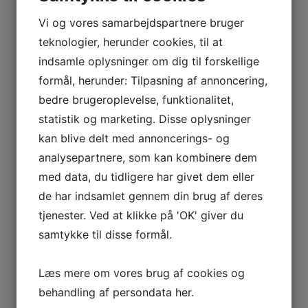
Pris pr. pers. Kr. 35,00. Bestilles til hele selskabet.
Vi og vores samarbejdspartnere bruger
teknologier, herunder cookies, til at
indsamle oplysninger om dig til forskellige
DRIKKEVARER AD LIBITUM 3 1/2 time.
formål, herunder: Tilpasning af annoncering,
bedre brugeroplevelse, funktionalitet,
Velkomst drink ved ankomst
statistik og marketing. Disse oplysninger
Husets rødvin.
kan blive delt med annoncerings- og
Husets rosevin.
analysepartnere, som kan kombinere dem
Husets hvidvin.
med data, du tidligere har givet dem eller
Postevand i kander.
Sodavand.
de har indsamlet gennem din brug af deres
2 slags fadøl. Classic og ale no 16.
tjenester. Ved at klikke på 'OK' giver du
samtykke til disse formål.
Pris pr pers. Kr. 399,00. Skal bestilles til hele selskabet.
Læs mere om vores brug af cookies og
Der kan tilkøbes Bailey, cognac eller anden likør som
behandling af persondata
her
.
afregnes til listepriser.